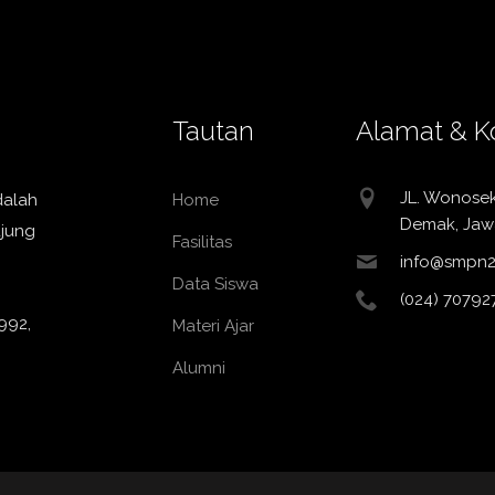
Tautan
Alamat & K
JL. Wonose
dalah
Home
Demak, Jaw
ujung
Fasilitas
info@smpn2
Data Siswa
(024) 70792
992,
Materi Ajar
Alumni