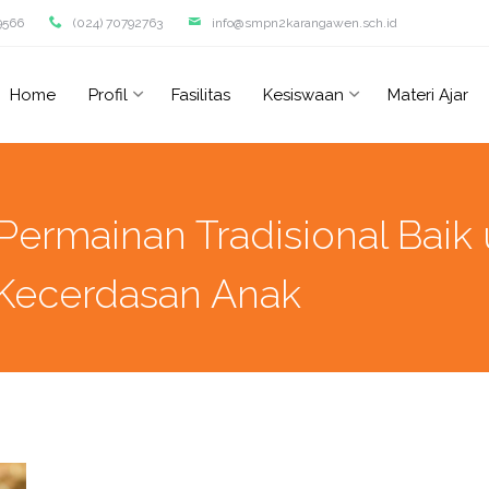
9566
(024) 70792763
info@smpn2karangawen.sch.id
Home
Profil
Fasilitas
Kesiswaan
Materi Ajar
 Permainan Tradisional Baik
Kecerdasan Anak