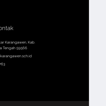
ontak
kar Karangawen, Kab.
a Tengah 59566
karangawen.sch.id
763