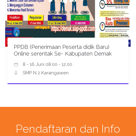
PPDB (Penerimaan Peserta didik Baru)
Online serentak Se- Kabupaten Demak
8 - 16 Juni 08.00 - 12.00
SMP N 2 Karangawen
Pendaftaran dan Info