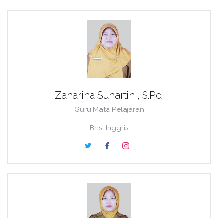
Zaharina Suhartini, S.Pd.
Guru Mata Pelajaran
Bhs. Inggris