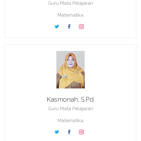
Guru Mata Pelajaran
Matematika
Kasmonah, S.Pd.
Guru Mata Pelajaran
Matematika