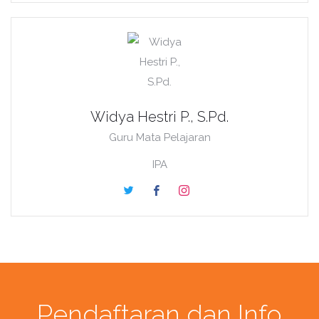
Widya Hestri P., S.Pd.
Guru Mata Pelajaran
IPA
Pendaftaran dan Info