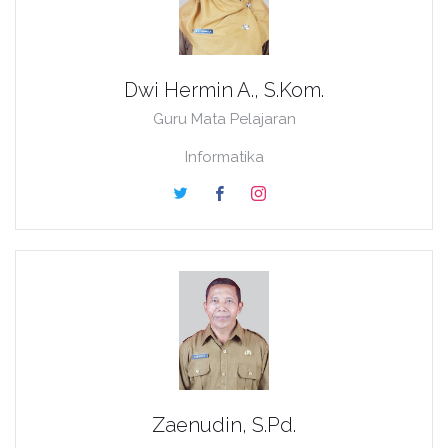
Dwi Hermin A., S.Kom.
Guru Mata Pelajaran
Informatika
Zaenudin, S.Pd.