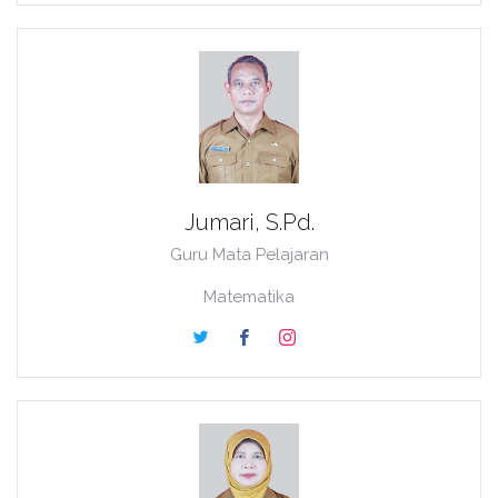
Jumari, S.Pd.
Guru Mata Pelajaran
Matematika