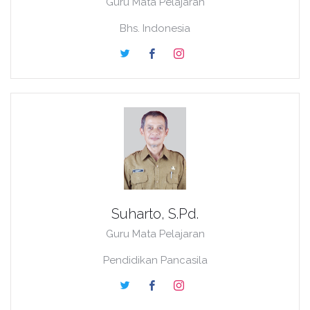
Guru Mata Pelajaran
Bhs. Indonesia
Suharto, S.Pd.
Guru Mata Pelajaran
Pendidikan Pancasila