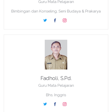
Guru Mata Pelajaran
Bimbingan dan Konseling, Seni Budaya & Prakarya
Fadholi, S.Pd.
Guru Mata Pelajaran
Bhs. Inggris