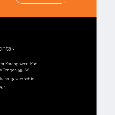
ontak
kar Karangawen, Kab.
a Tengah 59566
karangawen.sch.id
763