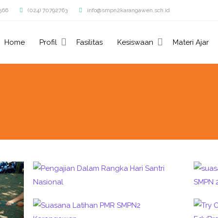
566
(024) 70792763
info@smpn2karangawen.sch.id
Home
Profil
Fasilitas
Kesiswaan
Materi Ajar