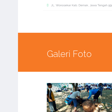
JL. Wonosekar Kab. Demak, Jawa Tengah 59
Galeri Foto