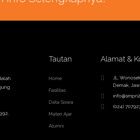
Tautan
Alamat & K
JL. Wonose
dalah
Home
Demak, Jaw
ujung
Fasilitas
info@smpn2
Data Siswa
(024) 70792
992,
Materi Ajar
Alumni