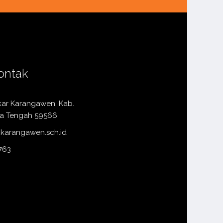
ontak
kar Karangawen, Kab.
a Tengah 59566
karangawen.sch.id
763