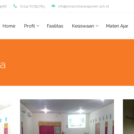
9566
(024) 70792763
info@smpn2karangawen.sch.id
Home
Profil
Fasilitas
Kesiswaan
Materi Ajar
na