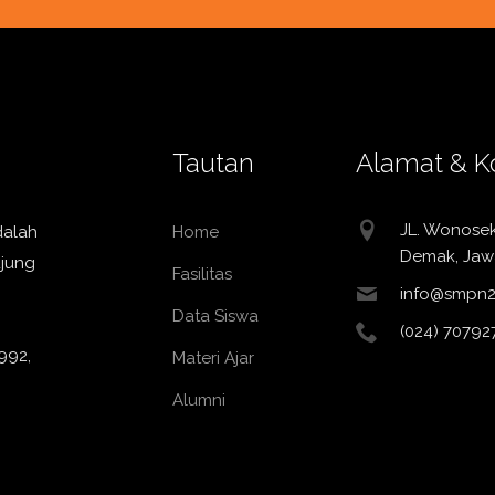
Tautan
Alamat & K
JL. Wonose
dalah
Home
Demak, Jaw
ujung
Fasilitas
info@smpn2
Data Siswa
(024) 70792
992,
Materi Ajar
Alumni